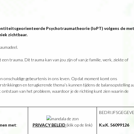
 Identiteitsgeorienteerde Psychotraumatheorie (IoPT) volgens de m
iek zichtbaar.
raumadeel.
 een trauma. Dit trauma kan van jou zijn of van je familie, werk, ziekte of
en onschuldige gebeurtenis in ons leven. Op dat moment komt ons
 Verstrikkingen en terugkerende thema’s kunnen tijdens de balansopstelling a
et ontstaan van het probleem, waardoor je de richting kunt zien waarin de
BEDRIJFSGEGEV
emen met
:
PRIVACY BELEID
(klik op de link)
K.v.K. 56099126