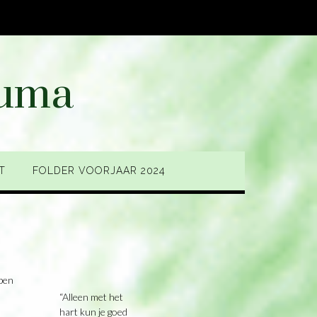
auma
T
FOLDER VOORJAAR 2024
rpen
“Alleen met het
hart kun je goed