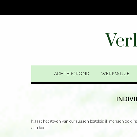
Ga
naar
de
inhoud
Ver
ACHTERGROND
WERKWIJZE
INDIV
Naast het geven van cursussen begeleid ik mensen ook in
aan bod: